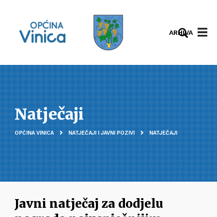
ARHIVA
Natječaji
OPĆINA VINICA
NATJEČAJI I JAVNI POZIVI
NATJEČAJI
Javni natječaj za dodjelu