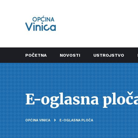
POČETNA
NOVOSTI
USTROJSTVO
E-oglasna ploč
OPĆINA VINICA
E-OGLASNA PLOČA