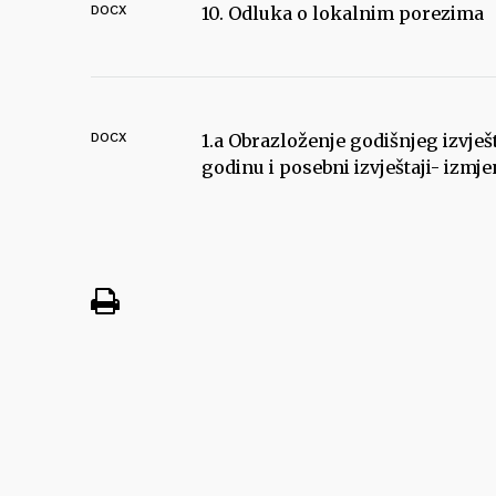
DOCX
10. Odluka o lokalnim porezima
DOCX
1.a Obrazloženje godišnjeg izvješ
godinu i posebni izvještaji- izmj