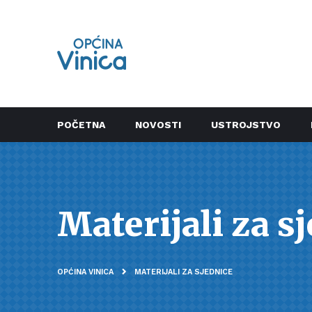
POČETNA
NOVOSTI
USTROJSTVO
Materijali za s
OPĆINA VINICA
MATERIJALI ZA SJEDNICE