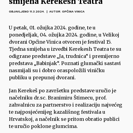
smijeha Kerekesh Teatra
OBJAVLJENO 11.3.2024. | AUTOR: OPĆINA VINICA
U petak, 01. ožujka 2024. godine, te u
ponedjeljak, 04. ožujka 2024. godine, u Velikoj
dvorani Općine Vinica otvoren je festival 15.
Tjedna smijeha u izvedbi Kerekesh Teatra te su
odigrane predstave „Ja, trudnica“ i premijerno
predstava „Babinjak“. Poznati glumački sastavi
nasmijali su i dobro oraspoložili viničku
publiku u prepunoj dvorani.
Jan Kerekeš po završetku predstave uručio je
načelniku dr.sc. Branimiru Štimecu, prof.
zahvalnicu za partnerstvo i realizaciju najvećeg
te najposjećenijeg kazališnog festivala u
Hrvatskoj, a načelnik se pritom obratio publici
te uručio poklone glumcima.