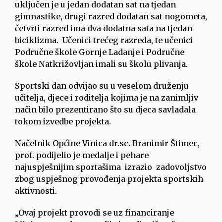
uključen je u jedan dodatan sat na tjedan
gimnastike, drugi razred dodatan sat nogometa,
četvrti razred ima dva dodatna sata na tjedan
biciklizma. Učenici trećeg razreda, te učenici
Područne škole Gornje Ladanje i Područne
škole Natkrižovljan imali su školu plivanja.
Sportski dan odvijao su u veselom druženju
učitelja, djece i roditelja kojima je na zanimljiv
način bilo prezentirano što su djeca savladala
tokom izvedbe projekta.
Načelnik Općine Vinica dr.sc. Branimir Štimec,
prof. podijelio je medalje i pehare
najuspješnijim sportašima izrazio zadovoljstvo
zbog uspješnog provođenja projekta sportskih
aktivnosti.
„Ovaj projekt provodi se uz financiranje