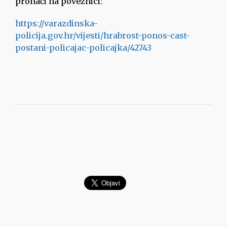
pronaći na poveznici:
https://varazdinska-
policija.gov.hr/vijesti/hrabrost-ponos-cast-
postani-policajac-policajka/42743