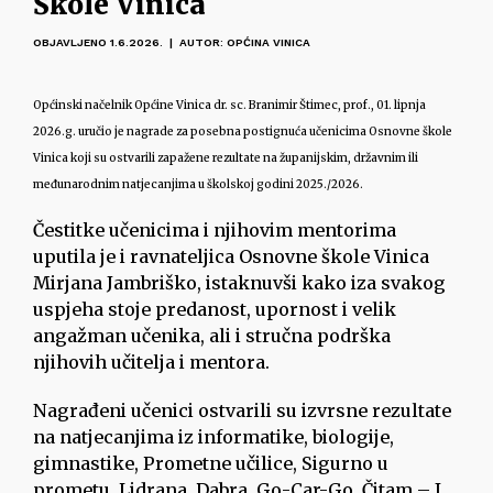
Škole Vinica
OBJAVLJENO 1.6.2026. | AUTOR: OPĆINA VINICA
Općinski načelnik Općine Vinica dr. sc. Branimir Štimec, prof., 01. lipnja
2026.g. uručio je nagrade za posebna postignuća učenicima Osnovne škole
Vinica koji su ostvarili zapažene rezultate na županijskim, državnim ili
međunarodnim natjecanjima u školskoj godini 2025./2026.
Čestitke učenicima i njihovim mentorima
uputila je i ravnateljica Osnovne škole Vinica
Mirjana Jambriško, istaknuvši kako iza svakog
uspjeha stoje predanost, upornost i velik
angažman učenika, ali i stručna podrška
njihovih učitelja i mentora.
Nagrađeni učenici ostvarili su izvrsne rezultate
na natjecanjima iz informatike, biologije,
gimnastike, Prometne učilice, Sigurno u
prometu, Lidrana, Dabra, Go-Car-Go, Čitam – I