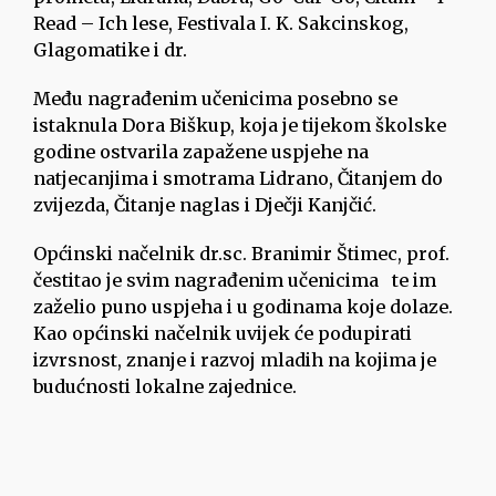
Read – Ich lese, Festivala I. K. Sakcinskog,
Glagomatike i dr.
Među nagrađenim učenicima posebno se
istaknula Dora Biškup, koja je tijekom školske
godine ostvarila zapažene uspjehe na
natjecanjima i smotrama Lidrano, Čitanjem do
zvijezda, Čitanje naglas i Dječji Kanjčić.
Općinski načelnik dr.sc. Branimir Štimec, prof.
čestitao je svim nagrađenim učenicima te im
zaželio puno uspjeha i u godinama koje dolaze.
Kao općinski načelnik uvijek će podupirati
izvrsnost, znanje i razvoj mladih na kojima je
budućnosti lokalne zajednice.