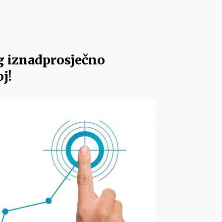
ng iznadprosječno
j!