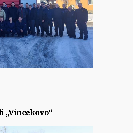
li „Vincekovo“