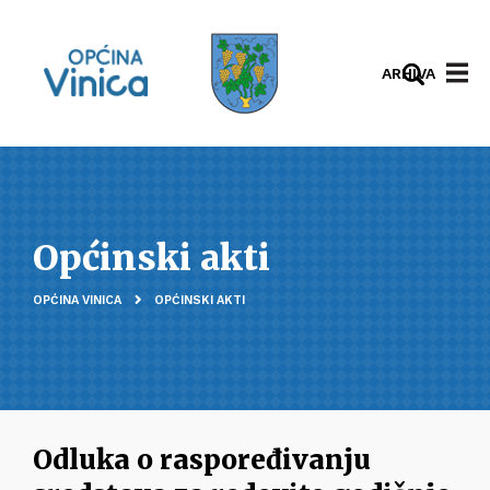
ARHIVA
Općinski akti
OPĆINA VINICA
OPĆINSKI AKTI
Odluka o raspoređivanju