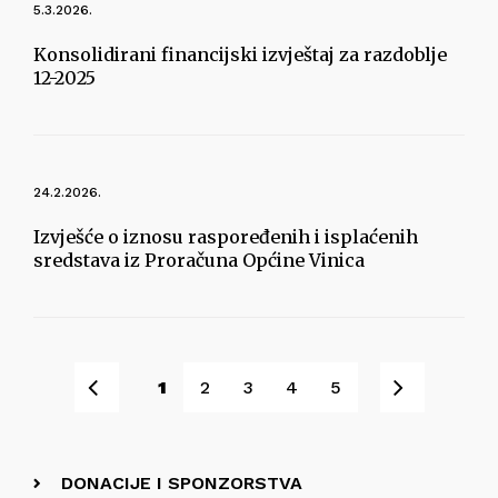
5.3.2026.
Konsolidirani financijski izvještaj za razdoblje
12-2025
24.2.2026.
Izvješće o iznosu raspoređenih i isplaćenih
sredstava iz Proračuna Općine Vinica
Pret
Sljede
1
2
3
4
5
DONACIJE I SPONZORSTVA