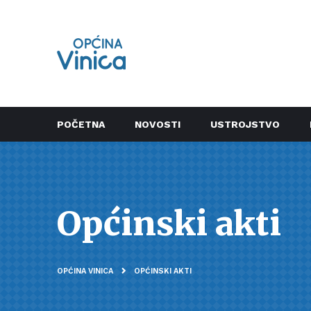
POČETNA
NOVOSTI
USTROJSTVO
Općinski akti
OPĆINA VINICA
OPĆINSKI AKTI