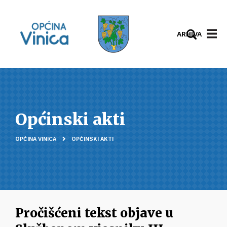
ARHIVA
Općinski akti
OPĆINA VINICA
OPĆINSKI AKTI
Pročišćeni tekst objave u