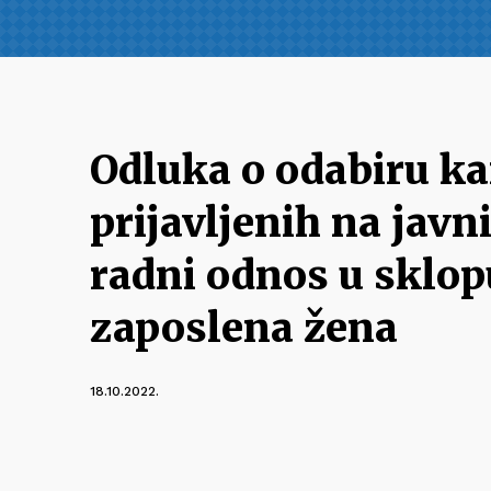
Odluka o odabiru ka
prijavljenih na javn
radni odnos u sklopu
zaposlena žena
18.10.2022.