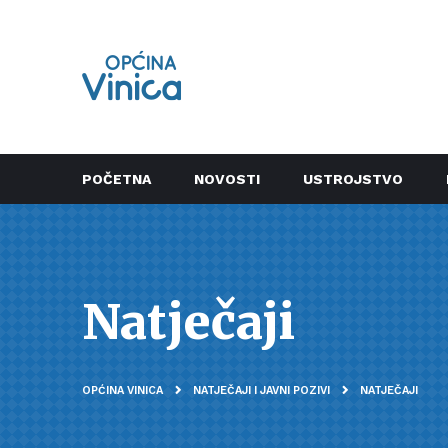
POČETNA
NOVOSTI
USTROJSTVO
Natječaji
OPĆINA VINICA
NATJEČAJI I JAVNI POZIVI
NATJEČAJI