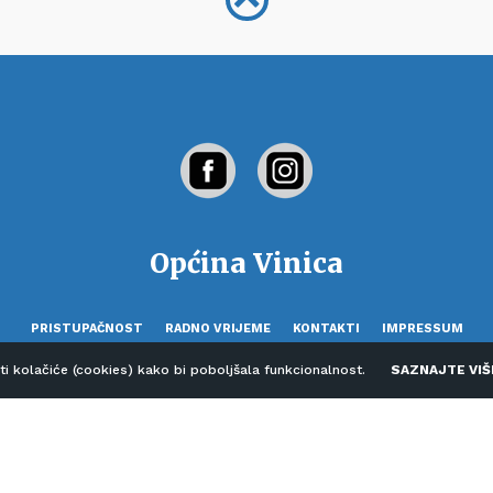
Općina Vinica
PRISTUPAČNOST
RADNO VRIJEME
KONTAKTI
IMPRESSUM
sti kolačiće (cookies) kako bi poboljšala funkcionalnost.
SAZNAJTE VIŠ
Copyright © 2026 Općina Vinica. Sva prava pridržana.