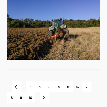
Pret
1
2
3
4
5
6
7
Sljedeće
8
9
10