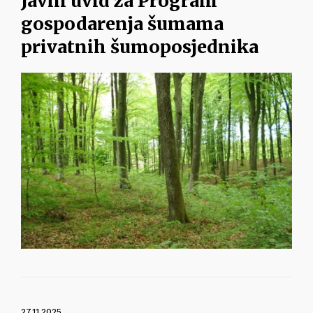
Javni uvid za Program
gospodarenja šumama
privatnih šumoposjednika
27.11.2025.