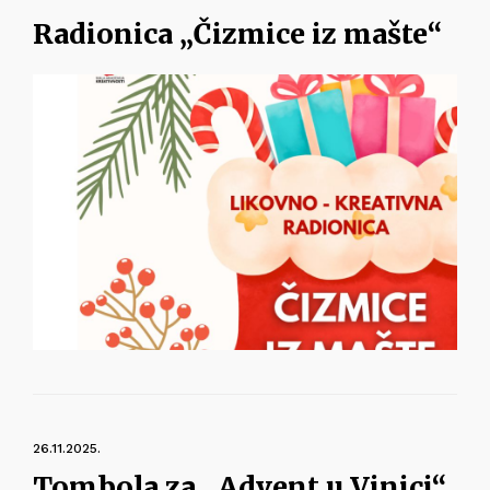
Radionica „Čizmice iz mašte“
26.11.2025.
Tombola za „Advent u Vinici“