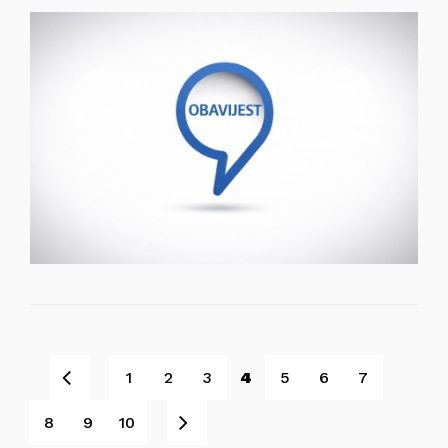
Pret
1
2
3
4
5
6
7
Sljedeće
8
9
10