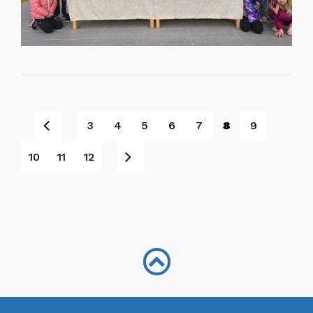
Pret
3
4
5
6
7
8
9
Sljedeće
10
11
12