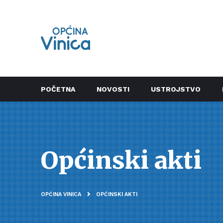
POČETNA
NOVOSTI
USTROJSTVO
Općinski akti
OPĆINA VINICA
OPĆINSKI AKTI