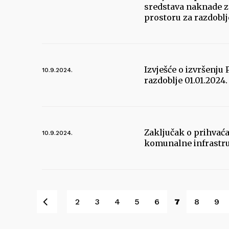
sredstava naknade z
prostoru za razdoblj
Izvješće o izvršenj
10.9.2024.
razdoblje 01.01.2024
Zaključak o prihvaća
10.9.2024.
komunalne infrastruk
Pret
2
3
4
5
6
7
8
9