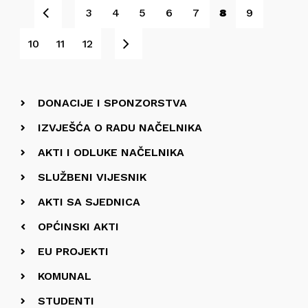
Pret
3
4
5
6
7
8
9
Sljedeće
10
11
12
DONACIJE I SPONZORSTVA
IZVJEŠĆA O RADU NAČELNIKA
AKTI I ODLUKE NAČELNIKA
SLUŽBENI VIJESNIK
AKTI SA SJEDNICA
OPĆINSKI AKTI
EU PROJEKTI
KOMUNAL
STUDENTI