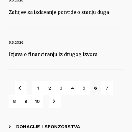
5.5.2026.
Zahtjev za izdavanje potvrde o stanju duga
5.5.2026.
Izjava o financiranju iz drugog izvora
Pret
1
2
3
4
5
6
7
Sljedeće
8
9
10
DONACIJE I SPONZORSTVA