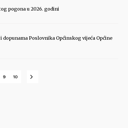
tog pogona u 2026. godini
i dopunama Poslovnika Općinskog vijeća Općine
Sljedeće
9
10