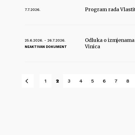
Program rada Vlasti
7.7.2026.
Odluka o izmjenama 
25.6.2026. - 26.7.2026.
Vinica
NEAKTIVAN DOKUMENT
Pret
1
2
3
4
5
6
7
8