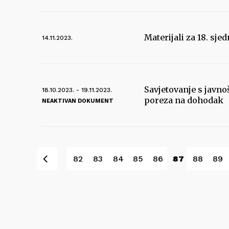
Materijali za 18. sje
14.11.2023.
Savjetovanje s javno
18.10.2023. - 19.11.2023.
poreza na dohodak
NEAKTIVAN DOKUMENT
Pret
82
83
84
85
86
87
88
89