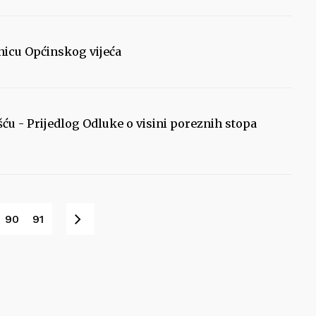
dnicu Općinskog vijeća
šću - Prijedlog Odluke o visini poreznih stopa
Sljedeće
90
91