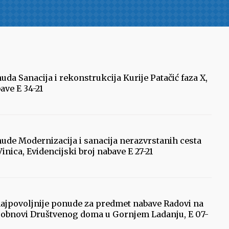
uda Sanacija i rekonstrukcija Kurije Patačić faza X,
ave E 34-21
ude Modernizacija i sanacija nerazvrstanih cesta
nica, Evidencijski broj nabave E 27-21
najpovoljnije ponude za predmet nabave Radovi na
ki obnovi Društvenog doma u Gornjem Ladanju, E 07-