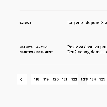
Izmjene i dopune Sta
5.2.2021.
Poziv za dostavu po
20.1.2021. - 4.2.2021.
Društvenog doma u G
NEAKTIVAN DOKUMENT
Pret
118
119
120
121
122
123
124
125