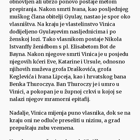
obnovljen ali ubrzo ponovo postaje metom
prepiranja. Nakon smrti Ivana, kao posljednjeg
muškog člana obitelji Gyulay, nastao je spor oko
vlasništva. Na kraju je vlastelinstvo Vinica
dodijeljeno Gyulayevim nasljednicima i po
ženskoj lozi. Tako vlasnikom postaje Nikola
Istvanffy ženidbom s pl. Elisabetom Bot de
Bayna. Nakon njegove smrti Vinica je u posjedu
njegovih kćeri Eve, Katarine i Ursule, odnosno
njihovih muževa grofa Draškovića, grofa
Keglevića i Ivana Lipceja, kao i hrvatskog bana
Benka Thuroczya. Ban Thuroczy je i umro u
Vinici, a pokopan je u župnoj crkvi u kojoj se
nalazi njegov mramorni epitafij.
Nadalje, Vinica mijenja puno vlasnika, dok se na
kraju oni ne odluče preseliti u nizinu, a grad
prepuštaju zubu vremena.