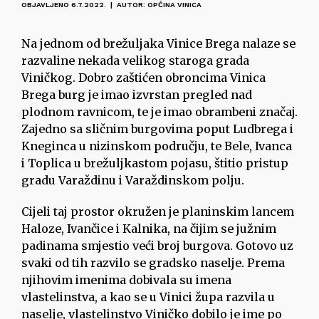
OBJAVLJENO 6.7.2022. | AUTOR: OPĆINA VINICA
Na jednom od brežuljaka Vinice Brega nalaze se
razvaline nekada velikog staroga grada
Viničkog. Dobro zaštićen obroncima Vinica
Brega burg je imao izvrstan pregled nad
plodnom ravnicom, te je imao obrambeni značaj.
Zajedno sa sličnim burgovima poput Ludbrega i
Kneginca u nizinskom području, te Bele, Ivanca
i Toplica u brežuljkastom pojasu, štitio pristup
gradu Varaždinu i Varaždinskom polju.
Cijeli taj prostor okružen je planinskim lancem
Haloze, Ivančice i Kalnika, na čijim se južnim
padinama smjestio veći broj burgova. Gotovo uz
svaki od tih razvilo se gradsko naselje. Prema
njihovim imenima dobivala su imena
vlastelinstva, a kao se u Vinici župa razvila u
naselje, vlastelinstvo Viničko dobilo je ime po