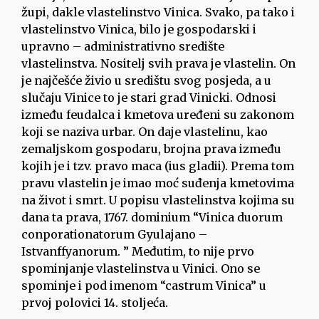
župi, dakle vlastelinstvo Vinica. Svako, pa tako i
vlastelinstvo Vinica, bilo je gospodarski i
upravno – administrativno središte
vlastelinstva. Nositelj svih prava je vlastelin. On
je najčešće živio u središtu svog posjeda, a u
slučaju Vinice to je stari grad Vinicki. Odnosi
između feudalca i kmetova uređeni su zakonom
koji se naziva urbar. On daje vlastelinu, kao
zemaljskom gospodaru, brojna prava između
kojih je i tzv. pravo maca (ius gladii). Prema tom
pravu vlastelin je imao moć suđenja kmetovima
na život i smrt. U popisu vlastelinstva kojima su
dana ta prava, 1767. dominium “Vinica duorum
conporationatorum Gyulajano –
Istvanffyanorum. ” Međutim, to nije prvo
spominjanje vlastelinstva u Vinici. Ono se
spominje i pod imenom “castrum Vinica” u
prvoj polovici 14. stoljeća.