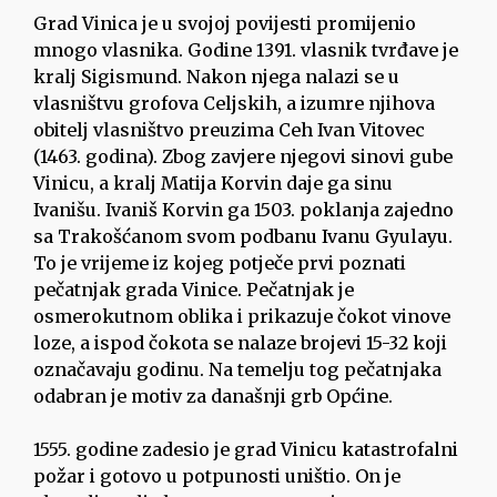
Grad Vinica je u svojoj povijesti promijenio
mnogo vlasnika. Godine 1391. vlasnik tvrđave je
kralj Sigismund. Nakon njega nalazi se u
vlasništvu grofova Celjskih, a izumre njihova
obitelj vlasništvo preuzima Ceh Ivan Vitovec
(1463. godina). Zbog zavjere njegovi sinovi gube
Vinicu, a kralj Matija Korvin daje ga sinu
Ivanišu. Ivaniš Korvin ga 1503. poklanja zajedno
sa Trakošćanom svom podbanu Ivanu Gyulayu.
To je vrijeme iz kojeg potječe prvi poznati
pečatnjak grada Vinice. Pečatnjak je
osmerokutnom oblika i prikazuje čokot vinove
loze, a ispod čokota se nalaze brojevi 15-32 koji
označavaju godinu. Na temelju tog pečatnjaka
odabran je motiv za današnji grb Općine.
1555. godine zadesio je grad Vinicu katastrofalni
požar i gotovo u potpunosti uništio. On je