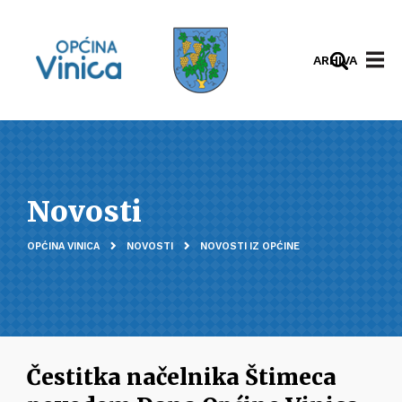
ARHIVA
Novosti
OPĆINA VINICA
NOVOSTI
NOVOSTI IZ OPĆINE
Čestitka načelnika Štimeca