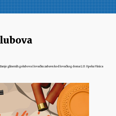
olubova
gađanje glinenih golubova i lovačku zabavu kod lovačkog doma L.U. Opeka Vinica