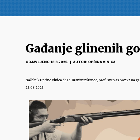
Gađanje glinenih g
OBJAVLJENO 18.8.2025. | AUTOR: OPĆINA VINICA
Načelnik Općine Vinica dr.sc. Branimir Štimec, prof. sve vas poziva na 
23.08.2025.