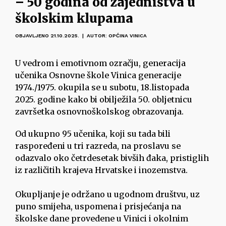
– 50 godina od zajedništva u
školskim klupama
OBJAVLJENO 21.10.2025. | AUTOR: OPĆINA VINICA
U vedrom i emotivnom ozračju, generacija
učenika Osnovne škole Vinica generacije
1974./1975. okupila se u subotu, 18.listopada
2025. godine kako bi obilježila 50. obljetnicu
završetka osnovnoškolskog obrazovanja.
Od ukupno 95 učenika, koji su tada bili
raspoređeni u tri razreda, na proslavu se
odazvalo oko četrdesetak bivših đaka, pristiglih
iz različitih krajeva Hrvatske i inozemstva.
Okupljanje je održano u ugodnom društvu, uz
puno smijeha, uspomena i prisjećanja na
školske dane provedene u Vinici i okolnim