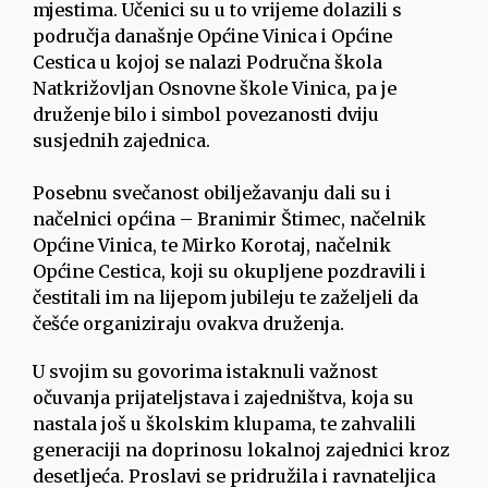
mjestima. Učenici su u to vrijeme dolazili s
područja današnje Općine Vinica i Općine
Cestica u kojoj se nalazi Područna škola
Natkrižovljan Osnovne škole Vinica, pa je
druženje bilo i simbol povezanosti dviju
susjednih zajednica.
Posebnu svečanost obilježavanju dali su i
načelnici općina – Branimir Štimec, načelnik
Općine Vinica, te Mirko Korotaj, načelnik
Općine Cestica, koji su okupljene pozdravili i
čestitali im na lijepom jubileju te zaželjeli da
češće organiziraju ovakva druženja.
U svojim su govorima istaknuli važnost
očuvanja prijateljstava i zajedništva, koja su
nastala još u školskim klupama, te zahvalili
generaciji na doprinosu lokalnoj zajednici kroz
desetljeća. Proslavi se pridružila i ravnateljica