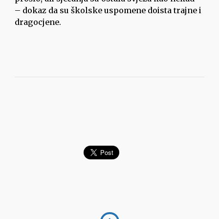
– dokaz da su školske uspomene doista trajne i
dragocjene.