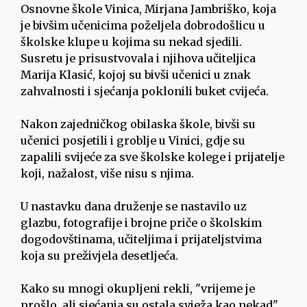
Osnovne škole Vinica, Mirjana Jambriško, koja
je bivšim učenicima poželjela dobrodošlicu u
školske klupe u kojima su nekad sjedili.
Susretu je prisustvovala i njihova učiteljica
Marija Klasić, kojoj su bivši učenici u znak
zahvalnosti i sjećanja poklonili buket cvijeća.
Nakon zajedničkog obilaska škole, bivši su
učenici posjetili i groblje u Vinici, gdje su
zapalili svijeće za sve školske kolege i prijatelje
koji, nažalost, više nisu s njima.
U nastavku dana druženje se nastavilo uz
glazbu, fotografije i brojne priče o školskim
dogodovštinama, učiteljima i prijateljstvima
koja su preživjela desetljeća.
Kako su mnogi okupljeni rekli, "vrijeme je
prošlo, ali sjećanja su ostala svježa kao nekad"