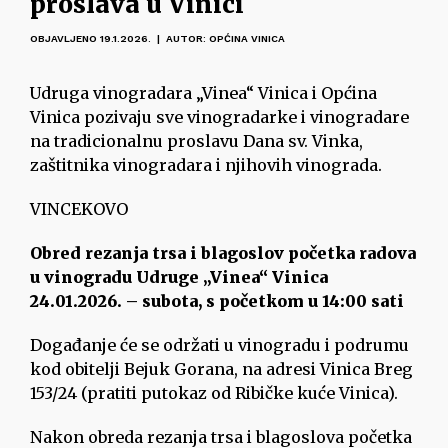
proslava u Vinici
OBJAVLJENO 19.1.2026. | AUTOR: OPĆINA VINICA
Udruga vinogradara „Vinea“ Vinica i Općina
Vinica pozivaju sve vinogradarke i vinogradare
na tradicionalnu proslavu Dana sv. Vinka,
zaštitnika vinogradara i njihovih vinograda.
VINCEKOVO
Obred rezanja trsa i blagoslov početka radova
u vinogradu Udruge „Vinea“ Vinica
24.01.2026. – subota, s početkom u 14:00 sati
Događanje će se održati u vinogradu i podrumu
kod obitelji Bejuk Gorana, na adresi Vinica Breg
153/24 (pratiti putokaz od Ribičke kuće Vinica).
Nakon obreda rezanja trsa i blagoslova početka