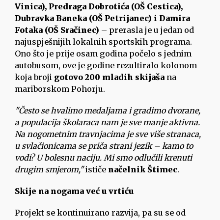
Vinica), Predraga Dobrotića (OŠ Cestica),
Dubravka Baneka (OŠ Petrijanec) i Damira
Fotaka (OŠ Sračinec)
– prerasla je u jedan od
najuspješnijih lokalnih sportskih programa.
Ono što je prije osam godina počelo s jednim
autobusom, ove je godine rezultiralo kolonom
koja broji
gotovo 200 mladih skijaša
na
mariborskom Pohorju.
"Često se hvalimo medaljama i gradimo dvorane,
a populacija školaraca nam je sve manje aktivna.
Na nogometnim travnjacima je sve više stranaca,
u svlačionicama se priča strani jezik – kamo to
vodi? U bolesnu naciju. Mi smo odlučili krenuti
drugim smjerom,"
ističe
načelnik Štimec
.
Skije na nogama već u vrtiću
Projekt se kontinuirano razvija, pa su se od