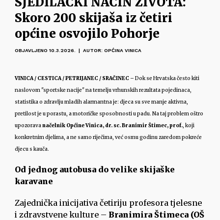
SJEDILAČKI NAČIN ŽIVOTA:
Skoro 200 skijaša iz četiri
općine osvojilo Pohorje
OBJAVLJENO 10.3.2026. | AUTOR: OPĆINA VINICA
VINICA / CESTICA / PETRIJANEC / SRAČINEC
– Dok se Hrvatska često kiti
naslovom "sportske nacije" na temelju vrhunskih rezultata pojedinaca,
statistika o zdravlju mladih alarmantna je: djeca su sve manje aktivna,
pretilost je u porastu, a motoričke sposobnosti u padu. Na taj problem oštro
upozorava
načelnik Općine Vinica, dr. sc. Branimir Štimec, prof.
, koji
konkretnim djelima, a ne samo riječima, već osmu godinu zaredom pokreće
djecu s kauča.
Od jednog autobusa do velike skijaške
karavane
Zajednička inicijativa četiriju profesora tjelesne
i zdravstvene kulture –
Branimira Štimeca (OŠ