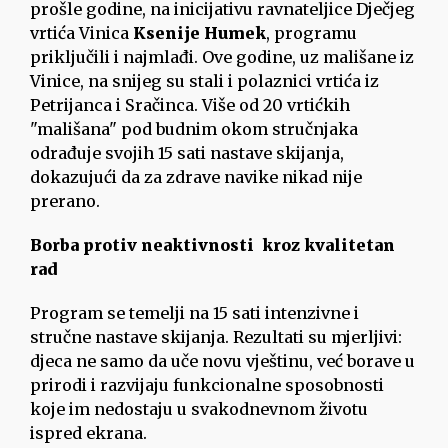
prošle godine, na inicijativu ravnateljice Dječjeg
vrtića Vinica
Ksenije Humek
, programu
priključili i najmlađi. Ove godine, uz mališane iz
Vinice, na snijeg su stali i polaznici vrtića iz
Petrijanca i Sračinca. Više od 20 vrtićkih
"mališana" pod budnim okom stručnjaka
odrađuje svojih 15 sati nastave skijanja,
dokazujući da za zdrave navike nikad nije
prerano.
Borba protiv neaktivnosti kroz kvalitetan
rad
Program se temelji na 15 sati intenzivne i
stručne nastave skijanja. Rezultati su mjerljivi:
djeca ne samo da uče novu vještinu, već borave u
prirodi i razvijaju funkcionalne sposobnosti
koje im nedostaju u svakodnevnom životu
ispred ekrana.