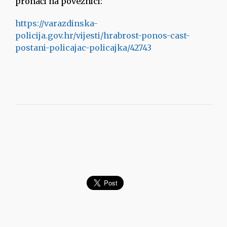
pronaći na poveznici:
https://varazdinska-
policija.gov.hr/vijesti/hrabrost-ponos-cast-
postani-policajac-policajka/42743