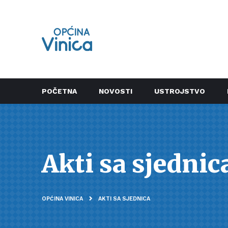
POČETNA
NOVOSTI
USTROJSTVO
Akti sa sjednic
OPĆINA VINICA
AKTI SA SJEDNICA