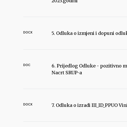
2023.godini
DOCX
5. Odluka o izmjeni i dopuni odl
DOC
6. Prijedlog Odluke - pozitivno m
Nacrt SRUP-a
DOCX
7. Odluka o izradi III_ID_PPUO Vin