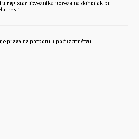
ti u registar obveznika poreza na dohodak po
elatnosti
nje prava na potporu u poduzetništvu
xt