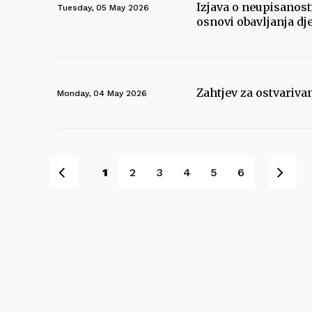
Izjava o neupisanos
Tuesday, 05 May 2026
osnovi obavljanja dj
Zahtjev za ostvariva
Monday, 04 May 2026
Prev
Ne
1
2
3
4
5
6