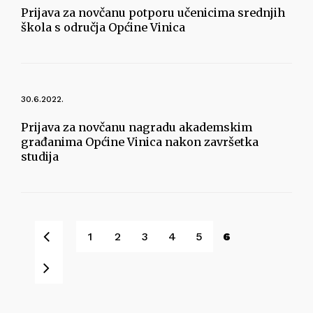
Prijava za novčanu potporu učenicima srednjih
škola s odručja Općine Vinica
30.6.2022.
Prijava za novčanu nagradu akademskim
građanima Općine Vinica nakon završetka
studija
Pret
1
2
3
4
5
6
Sljedeće