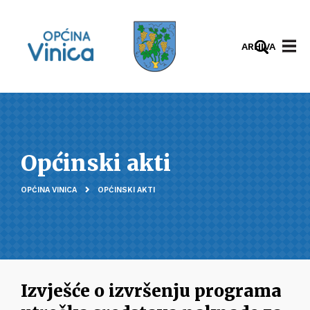
ARHIVA
Općinski akti
OPĆINA VINICA
OPĆINSKI AKTI
Izvješće o izvršenju programa