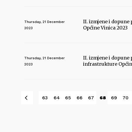
II. izmjene i dopun
Thursday, 21 December
Općine Vinica 2023
2023
II. izmjene i dopun
Thursday, 21 December
infrastrukture Općin
2023
Prev
63
64
65
66
67
68
69
70