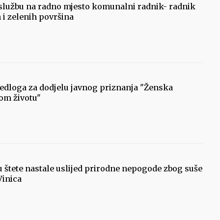
 službu na radno mjesto komunalni radnik- radnik
 i zelenih površina
jedloga za dodjelu javnog priznanja "Ženska
om životu"
vu štete nastale uslijed prirodne nepogode zbog suše
Vinica