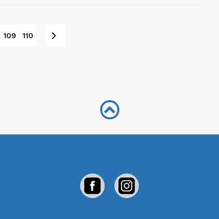
Next
109
110