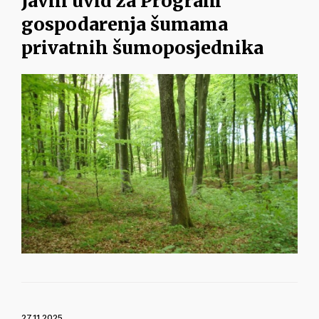
Javni uvid za Program
gospodarenja šumama
privatnih šumoposjednika
27.11.2025.