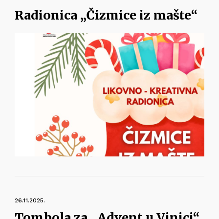
Radionica „Čizmice iz mašte“
26.11.2025.
Tombola za „Advent u Vinici“