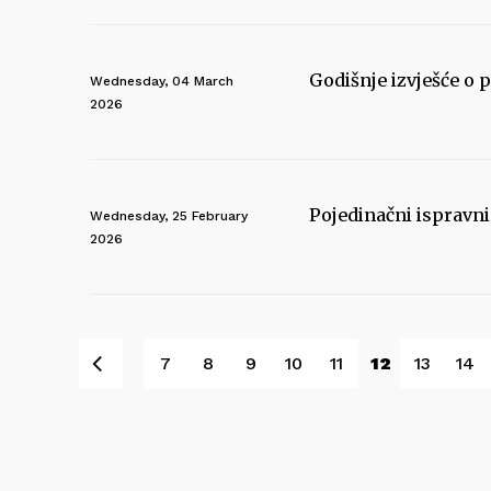
Godišnje izvješće o
Wednesday, 04 March
2026
Pojedinačni ispravn
Wednesday, 25 February
2026
Prev
7
8
9
10
11
12
13
14