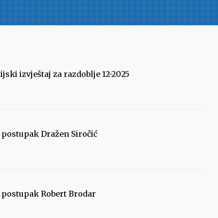
jski izvještaj za razdoblje 12-2025
i postupak Dražen Siročić
i postupak Robert Brodar