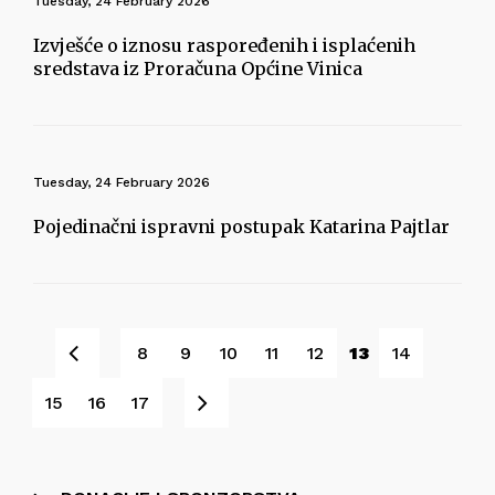
Tuesday, 24 February 2026
Izvješće o iznosu raspoređenih i isplaćenih
sredstava iz Proračuna Općine Vinica
Tuesday, 24 February 2026
Pojedinačni ispravni postupak Katarina Pajtlar
Prev
8
9
10
11
12
13
14
Next
15
16
17